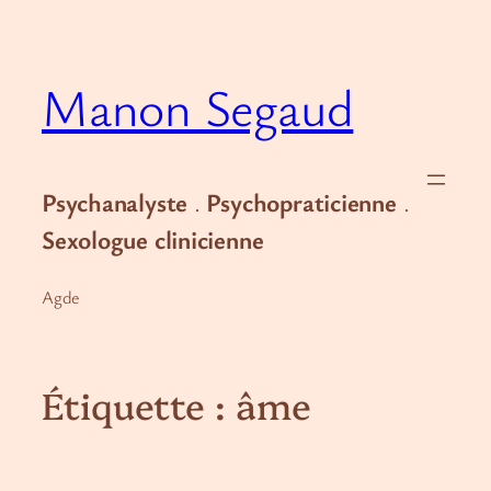
Aller
au
contenu
Manon Segaud
Psychanalyste
.
Psychopraticienne
.
Sexologue clinicienne
Agde
Étiquette :
âme