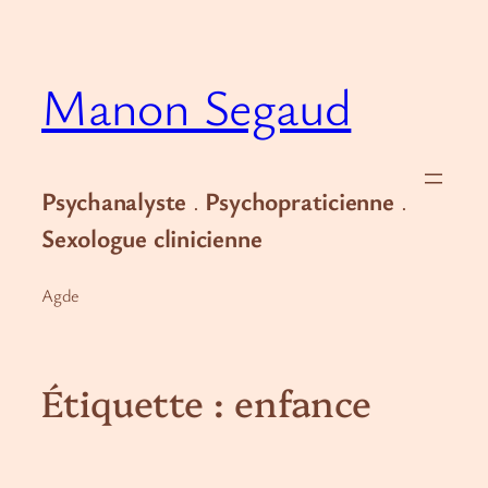
Aller
au
contenu
Manon Segaud
Psychanalyste
.
Psychopraticienne
.
Sexologue clinicienne
Agde
Étiquette :
enfance