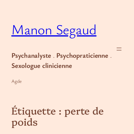
Aller
au
contenu
Manon Segaud
Psychanalyste
.
Psychopraticienne
.
Sexologue clinicienne
Agde
Étiquette :
perte de
poids