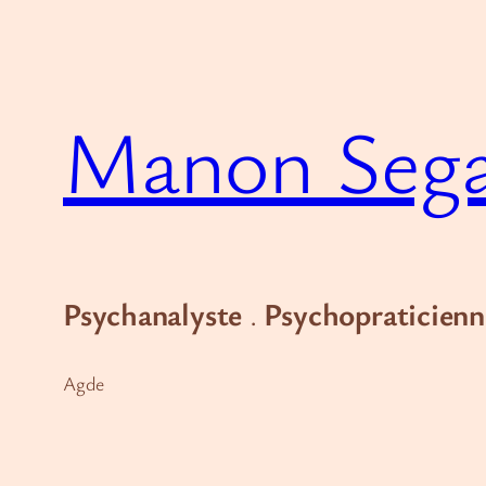
Aller
au
contenu
Manon Seg
Psychanalyste
.
Psychopraticienn
Agde