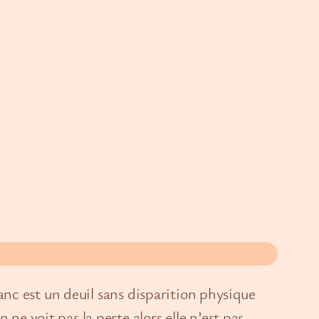
blanc est un deuil sans disparition physique
ne voit pas la perte alors elle n’est pas